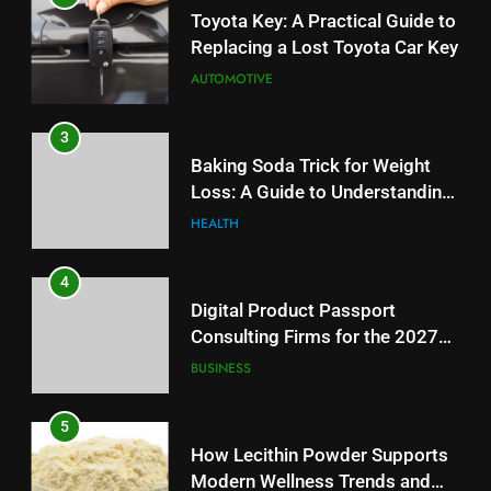
Baking Soda Trick for Weight
Toyota Key: A Practical Guide to
Loss: A Guide to Understanding
Replacing a Lost Toyota Car Key
Reliable Wellness Information
HEALTH
AUTOMOTIVE
4
3
Digital Product Passport
Baking Soda Trick for Weight
Consulting Firms for the 2027
Loss: A Guide to Understanding
Battery Mandate
BUSINESS
Reliable Wellness Information
HEALTH
5
4
How Lecithin Powder Supports
Digital Product Passport
Modern Wellness Trends and
Consulting Firms for the 2027
Balanced Nutrition
BUSINESS
Battery Mandate
BUSINESS
6
5
Common Questions About
How Lecithin Powder Supports
Instagram Account Purchase
Modern Wellness Trends and