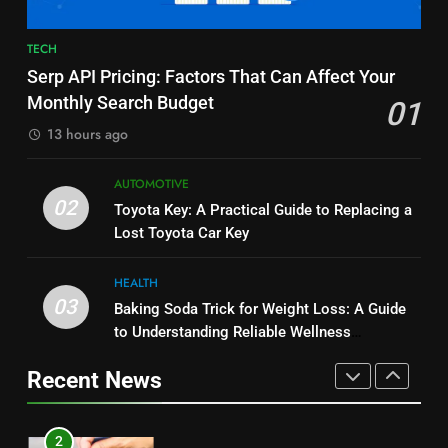
8
7
TECH
JNR Vape: A Detailed Look at
Alibarbar vs Other Vape Brands:
Serp API Pricing: Factors That Can Affect Your
Performance, Convenience, and
Which One Is Worth Buying?
Monthly Search Budget
01
User Experience
BUSINESS
BUSINESS
13 hours ago
1
8
AUTOMOTIVE
Serp API Pricing: Factors That
JNR Vape: A Detailed Look at
02
Toyota Key: A Practical Guide to Replacing a
Can Affect Your Monthly Search
Performance, Convenience, and
Lost Toyota Car Key
Budget
TECH
User Experience
BUSINESS
HEALTH
2
03
Baking Soda Trick for Weight Loss: A Guide
1
Toyota Key: A Practical Guide to
to Understanding Reliable Wellness
Serp API Pricing: Factors That
Replacing a Lost Toyota Car Key
Information
Can Affect Your Monthly Search
Recent News
AUTOMOTIVE
Budget
TECH
3
2