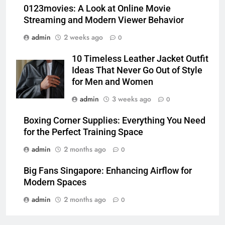
BUSINESS
0123movies: A Look at Online Movie
Streaming and Modern Viewer Behavior
6
admin
2 weeks ago
0
Common Questions About
Instagram Account Purchase
10 Timeless Leather Jacket Outfit
and Market Development
TECHNOLOGY
Ideas That Never Go Out of Style
for Men and Women
7
admin
3 weeks ago
0
Alibarbar vs Other Vape Brands:
Which One Is Worth Buying?
Boxing Corner Supplies: Everything You Need
for the Perfect Training Space
BUSINESS
admin
2 months ago
0
8
Big Fans Singapore: Enhancing Airflow for
JNR Vape: A Detailed Look at
Modern Spaces
Performance, Convenience, and
User Experience
admin
2 months ago
0
BUSINESS