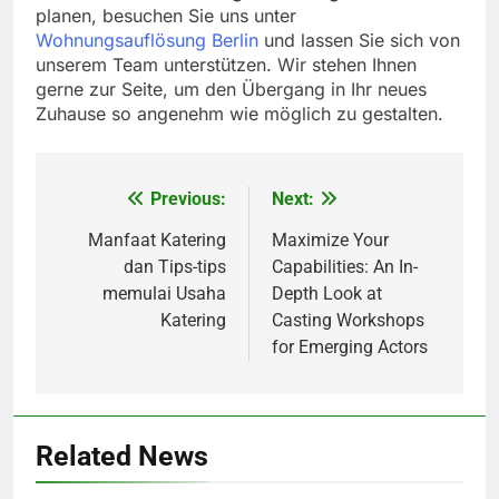
planen, besuchen Sie uns unter
Wohnungsauflösung Berlin
und lassen Sie sich von
unserem Team unterstützen. Wir stehen Ihnen
gerne zur Seite, um den Übergang in Ihr neues
Zuhause so angenehm wie möglich zu gestalten.
Previous:
Next:
Post
navigation
Manfaat Katering
Maximize Your
dan Tips-tips
Capabilities: An In-
memulai Usaha
Depth Look at
Katering
Casting Workshops
for Emerging Actors
5
How Lecithin Powder Supports
Related News
Modern Wellness Trends and
Balanced Nutrition