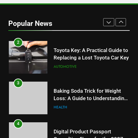
1
Serp API Pricing: Factors That
Can Affect Your Monthly Search
Popular News
Budget
TECH
2
Toyota Key: A Practical Guide to
Replacing a Lost Toyota Car Key
AUTOMOTIVE
3
Baking Soda Trick for Weight
Loss: A Guide to Understanding
Reliable Wellness Information
HEALTH
4
Digital Product Passport