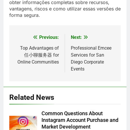
obter informações completas sobre recursos,
vantagens, riscos e como utilizar essas versões de
forma segura.
Previous:
Next:
Post
navigation
Top Advantages of
Professional Emcee
任小聊服务器 for
Services for San
Online Communities
Diego Corporate
Events
5
Alibarbar vs Other Vape Brands:
Related News
Which One Is Worth Buying?
BUSINESS
Common Questions About
Instagram Account Purchase and
6
Market Development