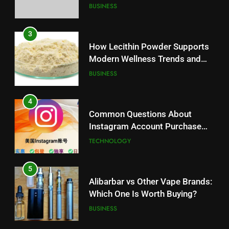
Battery Mandate
BUSINESS
4
Common Questions About
3
Instagram Account Purchase
How Lecithin Powder Supports
and Market Development
TECHNOLOGY
Modern Wellness Trends and
Balanced Nutrition
BUSINESS
5
Alibarbar vs Other Vape Brands:
4
Which One Is Worth Buying?
Common Questions About
BUSINESS
Instagram Account Purchase
and Market Development
TECHNOLOGY
6
JNR Vape: A Detailed Look at
5
Performance, Convenience, and
Alibarbar vs Other Vape Brands:
User Experience
BUSINESS
Which One Is Worth Buying?
BUSINESS
7