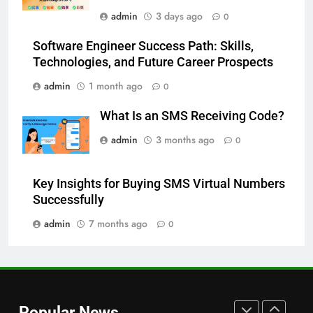
JNR Vape: A Detailed Look at
admin
3 days ago
0
Performance, Convenience, and
User Experience
BUSINESS
Software Engineer Success Path: Skills,
Technologies, and Future Career Prospects
7
admin
1 month ago
0
Hahanews: How Modern Digital
Features Are Making News
What Is an SMS Receiving Code?
More Useful for Everyday
NEWS
admin
3 months ago
0
Readers
8
Key Insights for Buying SMS Virtual Numbers
Why Hahanews Has Become an
Successfully
Essential News Platform for
Modern Readers
admin
7 months ago
0
NEWS
1
Baking Soda Trick for Weight
Loss: A Guide to Understanding
Popular News