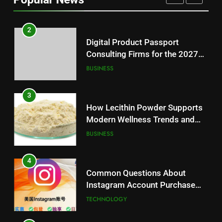
Reliable Wellness Information
HEALTH
2
Digital Product Passport
Consulting Firms for the 2027
Battery Mandate
BUSINESS
3
How Lecithin Powder Supports
Modern Wellness Trends and
Balanced Nutrition
BUSINESS
4
Common Questions About
Instagram Account Purchase
and Market Development
TECHNOLOGY