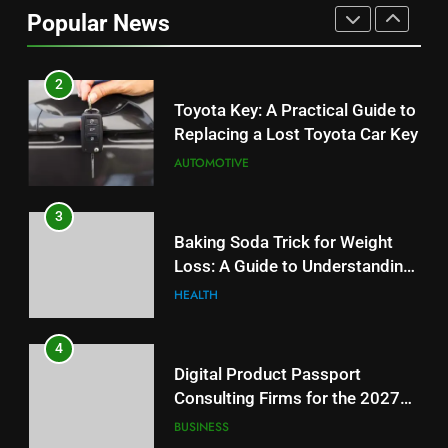
Can Affect Your Monthly Search
Popular News
Budget
TECH
2
Toyota Key: A Practical Guide to
Replacing a Lost Toyota Car Key
AUTOMOTIVE
3
Baking Soda Trick for Weight
Loss: A Guide to Understanding
Reliable Wellness Information
HEALTH
4
Digital Product Passport
Consulting Firms for the 2027
Battery Mandate
BUSINESS