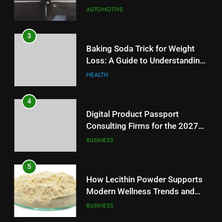
Reliable Wellness Information
HEALTH
AUTOMOTIVE
4
3
Digital Product Passport
Baking Soda Trick for Weight
Consulting Firms for the 2027
Loss: A Guide to Understanding
Battery Mandate
BUSINESS
Reliable Wellness Information
HEALTH
5
4
How Lecithin Powder Supports
Digital Product Passport
Modern Wellness Trends and
Consulting Firms for the 2027
Balanced Nutrition
BUSINESS
Battery Mandate
BUSINESS
6
5
Common Questions About
How Lecithin Powder Supports
Instagram Account Purchase
Modern Wellness Trends and
and Market Development
TECHNOLOGY
Balanced Nutrition
BUSINESS