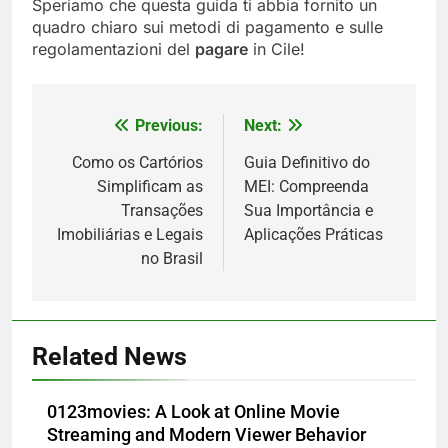
Speriamo che questa guida ti abbia fornito un
quadro chiaro sui metodi di pagamento e sulle
regolamentazioni del
pagare
in Cile!
Previous:
Next:
Post
navigation
Como os Cartórios
Guia Definitivo do
Simplificam as
MEI: Compreenda
Transações
Sua Importância e
Imobiliárias e Legais
Aplicações Práticas
no Brasil
5
How Lecithin Powder Supports
Related News
Modern Wellness Trends and
Balanced Nutrition
BUSINESS
0123movies: A Look at Online Movie
Streaming and Modern Viewer Behavior