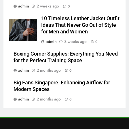
6
admin
2 weeks ago
0
Common Questions About
Instagram Account Purchase
10 Timeless Leather Jacket Outfit
and Market Development
TECHNOLOGY
Ideas That Never Go Out of Style
for Men and Women
7
admin
3 weeks ago
0
Alibarbar vs Other Vape Brands:
Which One Is Worth Buying?
Boxing Corner Supplies: Everything You Need
for the Perfect Training Space
BUSINESS
admin
2 months ago
0
8
Big Fans Singapore: Enhancing Airflow for
JNR Vape: A Detailed Look at
Modern Spaces
Performance, Convenience, and
User Experience
admin
2 months ago
0
BUSINESS
1
Serp API Pricing: Factors That