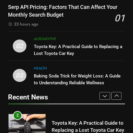
JNR Vape: A Detailed Look at
Alibarbar vs Other Vape Brands:
Serp API Pricing: Factors That Can Affect Your
Performance, Convenience, and
Which One Is Worth Buying?
Monthly Search Budget
01
User Experience
BUSINESS
BUSINESS
23 hours ago
1
8
AUTOMOTIVE
Serp API Pricing: Factors That
JNR Vape: A Detailed Look at
02
Toyota Key: A Practical Guide to Replacing a
Can Affect Your Monthly Search
Performance, Convenience, and
Lost Toyota Car Key
Budget
TECH
User Experience
BUSINESS
HEALTH
2
03
Baking Soda Trick for Weight Loss: A Guide
1
Toyota Key: A Practical Guide to
to Understanding Reliable Wellness
Serp API Pricing: Factors That
Replacing a Lost Toyota Car Key
Information
Can Affect Your Monthly Search
Recent News
AUTOMOTIVE
Budget
TECH
3
2
Baking Soda Trick for Weight
Toyota Key: A Practical Guide to
Loss: A Guide to Understanding
Replacing a Lost Toyota Car Key