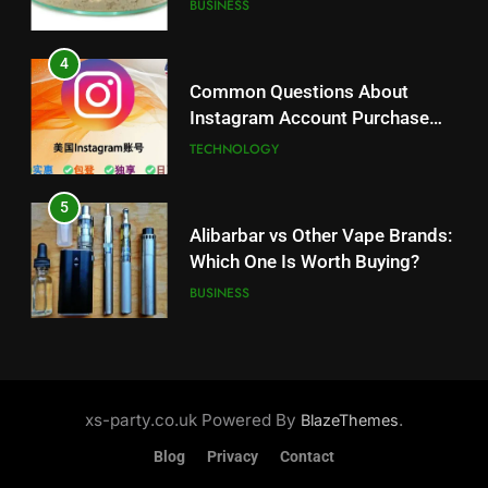
Balanced Nutrition
BUSINESS
5
Alibarbar vs Other Vape Brands:
4
Which One Is Worth Buying?
Common Questions About
BUSINESS
Instagram Account Purchase
and Market Development
TECHNOLOGY
6
JNR Vape: A Detailed Look at
5
Performance, Convenience, and
Alibarbar vs Other Vape Brands:
User Experience
BUSINESS
Which One Is Worth Buying?
BUSINESS
7
Hahanews: How Modern Digital
6
Features Are Making News
JNR Vape: A Detailed Look at
More Useful for Everyday
NEWS
Performance, Convenience, and
xs-party.co.uk Powered By
.
BlazeThemes
Readers
User Experience
BUSINESS
Blog
Privacy
Contact
8