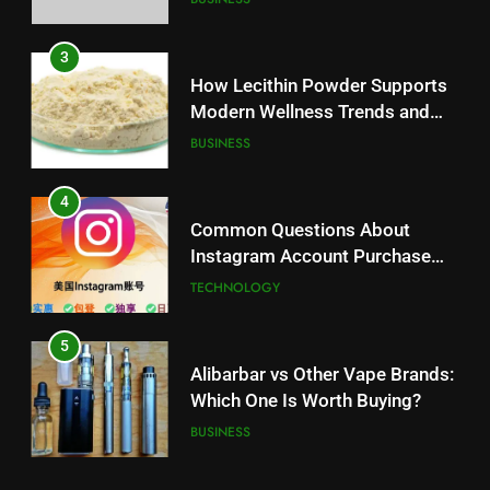
3
How Lecithin Powder Supports
Modern Wellness Trends and
Balanced Nutrition
BUSINESS
4
Common Questions About
Instagram Account Purchase
and Market Development
TECHNOLOGY
5
Alibarbar vs Other Vape Brands:
Which One Is Worth Buying?
BUSINESS