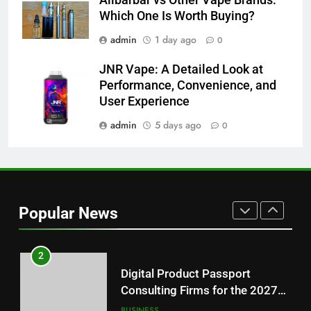
Alibarbar vs Other Vape Brands:
Features Are Making News
Which One Is Worth Buying?
More Useful for Everyday
NEWS
admin
1 day ago
0
Readers
JNR Vape: A Detailed Look at
8
Performance, Convenience, and
Why Hahanews Has Become an
User Experience
Essential News Platform for
Modern Readers
admin
5 days ago
0
NEWS
1
Baking Soda Trick for Weight
Loss: A Guide to Understanding
Popular News
Reliable Wellness Information
HEALTH
2
Digital Product Passport
Consulting Firms for the 2027
Battery Mandate
BUSINESS