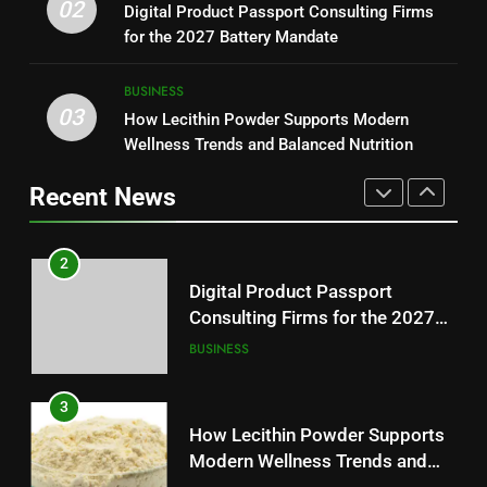
Why Hahanews Has Become an
02
Digital Product Passport Consulting Firms
Reliable Wellness Information
HEALTH
Essential News Platform for
for the 2027 Battery Mandate
Modern Readers
NEWS
2
BUSINESS
03
Digital Product Passport
How Lecithin Powder Supports Modern
1
Consulting Firms for the 2027
Wellness Trends and Balanced Nutrition
Baking Soda Trick for Weight
Battery Mandate
BUSINESS
Loss: A Guide to Understanding
Recent News
Reliable Wellness Information
HEALTH
3
How Lecithin Powder Supports
2
Modern Wellness Trends and
Digital Product Passport
Balanced Nutrition
BUSINESS
Consulting Firms for the 2027
Battery Mandate
BUSINESS
4
Common Questions About
3
Instagram Account Purchase
How Lecithin Powder Supports
and Market Development
TECHNOLOGY
Modern Wellness Trends and