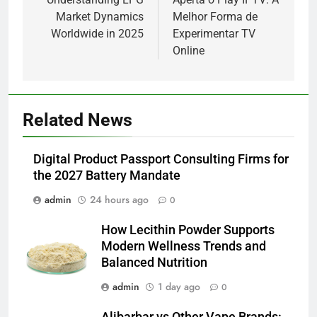
navigation
Market Dynamics
Melhor Forma de
Worldwide in 2025
Experimentar TV
Online
5
Related News
Alibarbar vs Other Vape Brands:
Which One Is Worth Buying?
Digital Product Passport Consulting Firms for
BUSINESS
the 2027 Battery Mandate
admin
24 hours ago
0
6
JNR Vape: A Detailed Look at
How Lecithin Powder Supports
Performance, Convenience, and
Modern Wellness Trends and
User Experience
BUSINESS
Balanced Nutrition
admin
1 day ago
0
7
Hahanews: How Modern Digital