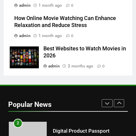
7
admin
1 month ago
0
Hahanews: How Modern Digital
Features Are Making News
How Online Movie Watching Can Enhance
Relaxation and Reduce Stress
More Useful for Everyday
NEWS
Readers
admin
1 month ago
0
8
Best Websites to Watch Movies in
Why Hahanews Has Become an
2026
Essential News Platform for
Modern Readers
admin
2 months ago
0
NEWS
1
Baking Soda Trick for Weight
Loss: A Guide to Understanding
Popular News
Reliable Wellness Information
HEALTH
2
Digital Product Passport