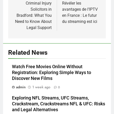
navigation
Criminal Injury
Révéler les
Solicitors in
avantages de l’IPTV
Bradford: What You
en France : Le futur
Need to Know About
du streaming est ici
Legal Support
5
Related News
Alibarbar vs Other Vape Brands:
Which One Is Worth Buying?
Watch Free Movies Online Without
BUSINESS
Registration: Exploring Simple Ways to
Discover New Films
6
admin
1 week ago
0
JNR Vape: A Detailed Look at
Performance, Convenience, and
Exploring NFL Streams, UFC Streams,
User Experience
BUSINESS
Crackstream, Crackstreams NFL & UFC: Risks
and Legal Alternatives