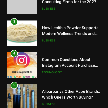
Consulting Firms for the 2027
Battery Mandate
BUSINESS
3
How Lecithin Powder Supports
Modern Wellness Trends and
Balanced Nutrition
BUSINESS
4
Common Questions About
Instagram Account Purchase
and Market Development
TECHNOLOGY
5
Alibarbar vs Other Vape Brands:
Which One Is Worth Buying?
BUSINESS