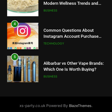
and Market Development
TECHNOLOGY
Modern Wellness Trends and
Balanced Nutrition
BUSINESS
5
Alibarbar vs Other Vape Brands:
4
Which One Is Worth Buying?
Common Questions About
BUSINESS
Instagram Account Purchase
and Market Development
TECHNOLOGY
6
JNR Vape: A Detailed Look at
5
Performance, Convenience, and
Alibarbar vs Other Vape Brands:
User Experience
BUSINESS
Which One Is Worth Buying?
BUSINESS
7
Hahanews: How Modern Digital
6
Features Are Making News
JNR Vape: A Detailed Look at
More Useful for Everyday
NEWS
Performance, Convenience, and
xs-party.co.uk Powered By
.
BlazeThemes
Readers
User Experience
BUSINESS