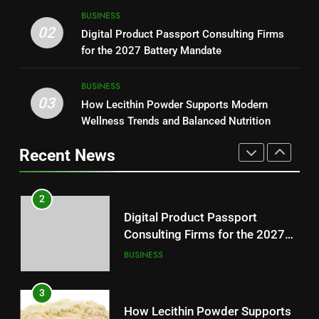
Baking Soda Trick for Weight
8
BUSINESS
Loss: A Guide to Understanding
Why Hahanews Has Become an
02
Digital Product Passport Consulting Firms
Reliable Wellness Information
HEALTH
Essential News Platform for
for the 2027 Battery Mandate
Modern Readers
NEWS
2
BUSINESS
03
Digital Product Passport
How Lecithin Powder Supports Modern
1
Consulting Firms for the 2027
Wellness Trends and Balanced Nutrition
Baking Soda Trick for Weight
Battery Mandate
BUSINESS
Loss: A Guide to Understanding
Recent News
Reliable Wellness Information
HEALTH
3
How Lecithin Powder Supports
2
Modern Wellness Trends and
Digital Product Passport
Balanced Nutrition
BUSINESS
Consulting Firms for the 2027
Battery Mandate
BUSINESS
4
Common Questions About
3
Instagram Account Purchase
How Lecithin Powder Supports